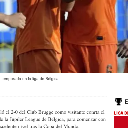
temporada en la liga de Bélgica.
lló el 2-0 del Club Brugge como visitante conrta el
LIGA D
e la Jupiler League de Bélgica, para comenzar con
excelente nivel tras la Copa del Mundo.