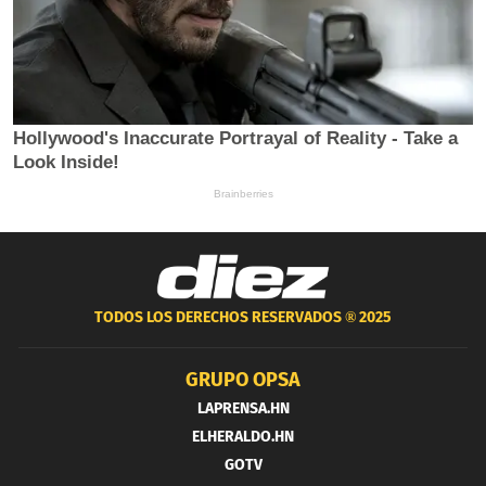
TODOS LOS DERECHOS RESERVADOS ®
2025
GRUPO OPSA
LAPRENSA.HN
ELHERALDO.HN
GOTV