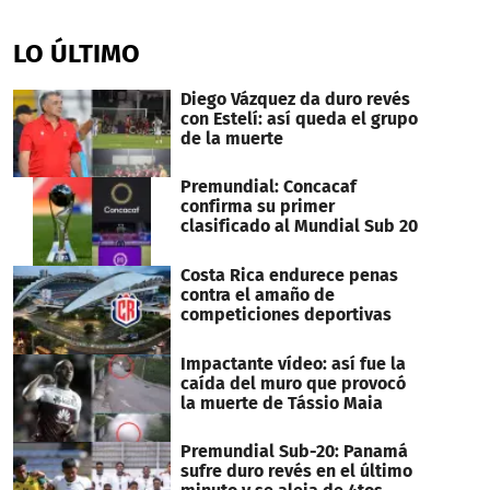
0
seconds
of
LO ÚLTIMO
6
minutes,
46
Diego Vázquez da duro revés
seconds
con Estelí: así queda el grupo
de la muerte
Premundial: Concacaf
confirma su primer
clasificado al Mundial Sub 20
Costa Rica endurece penas
contra el amaño de
competiciones deportivas
Impactante vídeo: así fue la
caída del muro que provocó
la muerte de Tássio Maia
Premundial Sub-20: Panamá
sufre duro revés en el último