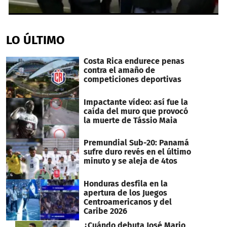
0
seconds
of
LO ÚLTIMO
20
seconds
Costa Rica endurece penas
contra el amaño de
competiciones deportivas
Impactante vídeo: así fue la
caída del muro que provocó
la muerte de Tássio Maia
Premundial Sub-20: Panamá
sufre duro revés en el último
minuto y se aleja de 4tos
Honduras desfila en la
apertura de los Juegos
Centroamericanos y del
Caribe 2026
¿Cuándo debuta José Mario