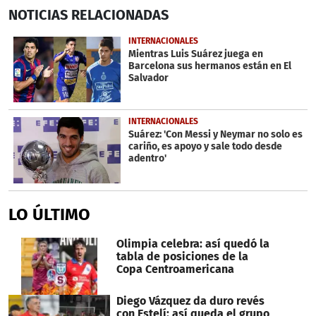
0
NOTICIAS
RELACIONADAS
seconds
of
2
INTERNACIONALES
minutes,
Mientras Luis Suárez juega en
4
Barcelona sus hermanos están en El
seconds
Salvador
INTERNACIONALES
Suárez: 'Con Messi y Neymar no solo es
cariño, es apoyo y sale todo desde
adentro'
LO ÚLTIMO
Olimpia celebra: así quedó la
tabla de posiciones de la
Copa Centroamericana
Diego Vázquez da duro revés
con Estelí: así queda el grupo