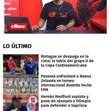
0
seconds
of
LO ÚLTIMO
4
minutes,
51
Motagua se despega en la
seconds
cima: la tabla del grupo D de
la Copa Centroamericana
Panamá enfrentará a Nueva
Zelanda en torneo
internacional durante Fecha
FIFA
Hernán Medford explota y
pone de ejemplo a Olimpia
para defender a Saprissa