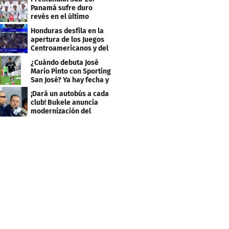
Panamá sufre duro
revés en el último
minuto y se aleja de 4tos
Honduras desfila en la
apertura de los Juegos
Centroamericanos y del
Caribe 2026
¿Cuándo debuta José
Mario Pinto con Sporting
San José? Ya hay fecha y
rival
¡Dará un autobús a cada
club! Bukele anuncia
modernización del
fútbol salvadoreño