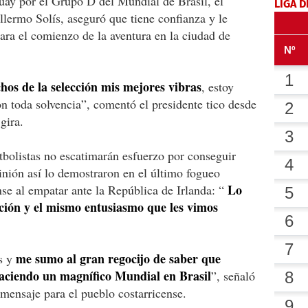
uay por el Grupo D del Mundial de Brasil, el
LIGA D
llermo Solís, aseguró que tiene confianza y le
para el comienzo de la aventura en la ciudad de
hos de la selección mis mejores vibras
, estoy
 toda solvencia”, comentó el presidente tico desde
gira.
tbolistas no escatimarán esfuerzo por conseguir
inión así lo demostraron en el último fogueo
Lo
nse al empatar ante la República de Irlanda: “
ción y el mismo entusiasmo que les vimos
me sumo al gran regocijo de saber que
s y
haciendo un magnífico Mundial en Brasil
”, señaló
mensaje para el pueblo costarricense.