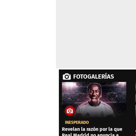
seconds
Volume
0%
FOTOGALERÍAS
INESPERADO
Revelan la razón por la que
Real Madrid no anuncia a