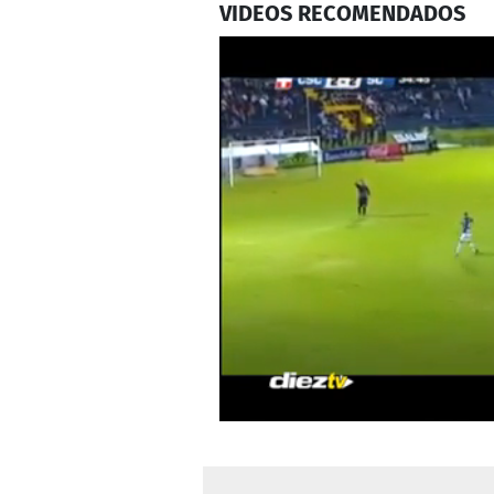
VIDEOS RECOMENDADOS
0
seconds
of
56