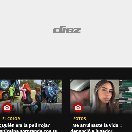
EL COLOR
FOTOS
¿Quién era la pelirroja?
"Me arruinaste la vida":
Juticalpa sorprende con su
denunció a jugador