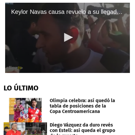
Keylor Navas causa revuelo a su llegada a Costa Rica.
0
seconds
of
LO ÚLTIMO
4
minutes,
59
Olimpia celebra: así quedó la
seconds
tabla de posiciones de la
Copa Centroamericana
Diego Vázquez da duro revés
con Estelí: así queda el grupo