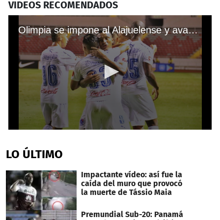
VIDEOS RECOMENDADOS
Olimpia se impone al Alajuelense y avanza en la Liga Concacaf
0
seconds
of
LO ÚLTIMO
54
seconds
Impactante vídeo: así fue la
caída del muro que provocó
la muerte de Tássio Maia
Premundial Sub-20: Panamá