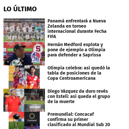
seconds
of
LO ÚLTIMO
36
seconds
Panamá enfrentará a Nueva
Zelanda en torneo
internacional durante Fecha
FIFA
Hernán Medford explota y
pone de ejemplo a Olimpia
para defender a Saprissa
Olimpia celebra: así quedó la
tabla de posiciones de la
Copa Centroamericana
Diego Vázquez da duro revés
con Estelí: así queda el grupo
de la muerte
Premundial: Concacaf
confirma su primer
clasificado al Mundial Sub 20