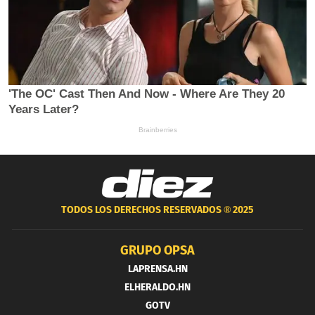
TODOS LOS DERECHOS RESERVADOS ®
2025
GRUPO OPSA
LAPRENSA.HN
ELHERALDO.HN
GOTV