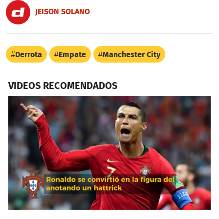
JEISON SOLANO
Derrota
Empate
Manchester City
VIDEOS RECOMENDADOS
0