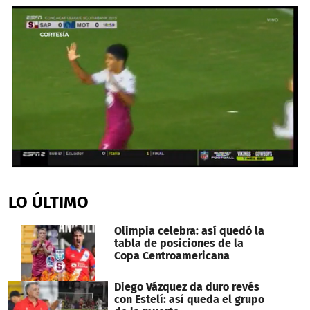
0
seconds
of
LO ÚLTIMO
38
seconds
Olimpia celebra: así quedó la
tabla de posiciones de la
Copa Centroamericana
Diego Vázquez da duro revés
con Estelí: así queda el grupo