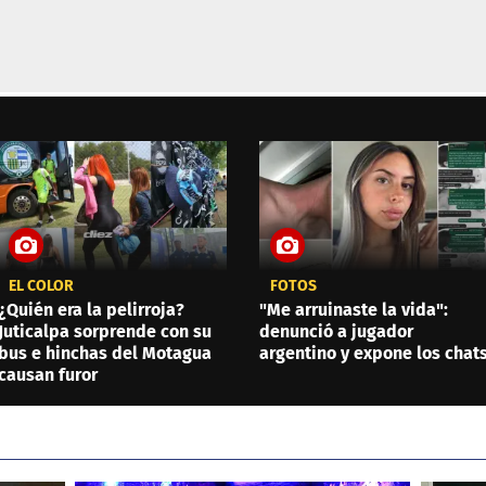
EL COLOR
FOTOS
¿Quién era la pelirroja?
"Me arruinaste la vida":
Juticalpa sorprende con su
denunció a jugador
bus e hinchas del Motagua
argentino y expone los chat
causan furor