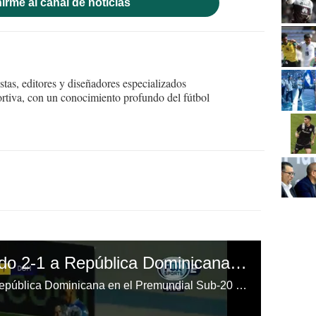
irme al canal de noticias
tas, editores y diseñadores especializados
ortiva, con un conocimiento profundo del fútbol
Honduras está ganando 2-1 a República Dominicana en Premundial Sub-20
Honduras está ganando 2-1 a República Dominicana en el Premundial Sub-20 en Bradenton, Florida.