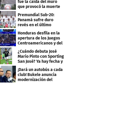
fue la caída del muro
que provocó la muerte
de Tássio Maia
Premundial Sub-20:
Panamá sufre duro
revés en el último
minuto y se aleja de 4tos
Honduras desfila en la
apertura de los Juegos
Centroamericanos y del
Caribe 2026
¿Cuándo debuta José
Mario Pinto con Sporting
San José? Ya hay fecha y
rival
¡Dará un autobús a cada
club! Bukele anuncia
modernización del
fútbol salvadoreño