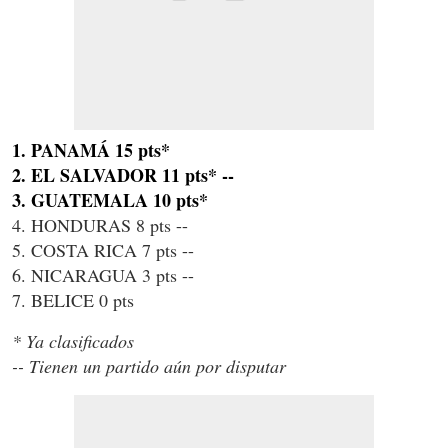
1. PANAMÁ 15 pts*
2. EL SALVADOR 11 pts* --
3. GUATEMALA 10 pts*
4. HONDURAS 8 pts --
5. COSTA RICA 7 pts --
6. NICARAGUA 3 pts --
7. BELICE 0 pts
* Ya clasificados
-- Tienen un partido aún por disputar