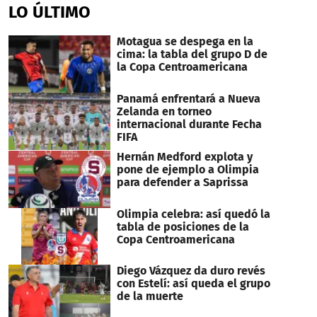
of
LO ÚLTIMO
5
minutes,
43
Motagua se despega en la
seconds
cima: la tabla del grupo D de
la Copa Centroamericana
Panamá enfrentará a Nueva
Zelanda en torneo
internacional durante Fecha
FIFA
Hernán Medford explota y
pone de ejemplo a Olimpia
para defender a Saprissa
Olimpia celebra: así quedó la
tabla de posiciones de la
Copa Centroamericana
Diego Vázquez da duro revés
con Estelí: así queda el grupo
de la muerte