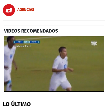
AGENCIAS
VIDEOS RECOMENDADOS
0
seconds
of
LO ÚLTIMO
1