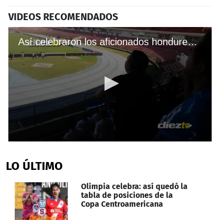
VIDEOS RECOMENDADOS
Así celebraron los aficionados hondureños en el Rommel Fernández
0
seconds
of
LO ÚLTIMO
1
minute,
48
Olimpia celebra: así quedó la
seconds
tabla de posiciones de la
Copa Centroamericana