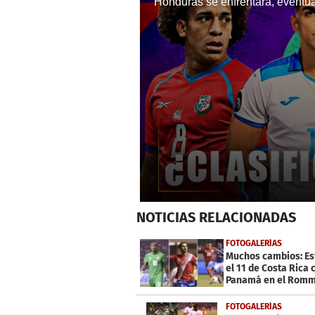
0
NOTICIAS
RELACIONADAS
seconds
of
13
FOTOGALERÍAS
minutes,
Muchos cambios: Es
8
el 11 de Costa Rica 
seconds
Volume
Panamá en el Romm
0%
Fernández
FOTOGALERÍAS