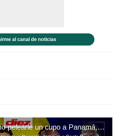
irme al canal de noticias
¿Tiene Honduras cómo pelearle un cupo a Panamá, Jamaica y Costa Rica en el Mundial?