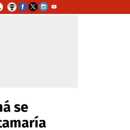
má se
tamaría