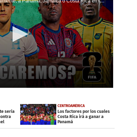
Honduras se enfrentará, eventualmente, a Panamá, Jamaica o Costa Rica en la fase definitoria para la clasificación rumbo al Mundial United 2026. Tras las actuaciones de esos tres países en la Copa América 2024, ¿tiene la Bicolor de Reinaldo Rueda con qué pelear el pase?
CENTROAMÉRICA
te sería
Los factores por los cuales
contra
Costa Rica irá a ganar a
el
Panamá