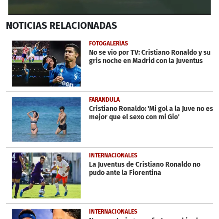
0
NOTICIAS
RELACIONADAS
seconds
of
1
FOTOGALERÍAS
minute,
No se vio por TV: Cristiano Ronaldo y su
23
gris noche en Madrid con la Juventus
seconds
FARÁNDULA
Cristiano Ronaldo: 'Mi gol a la Juve no es
mejor que el sexo con mi Gio'
INTERNACIONALES
La Juventus de Cristiano Ronaldo no
pudo ante la Fiorentina
INTERNACIONALES