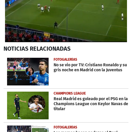
0
NOTICIAS
RELACIONADAS
seconds
of
1
FOTOGALERÍAS
minute,
No se vio por TV: Cristiano Ronaldo y su
28
gris noche en Madrid con la Juventus
seconds
CHAMPIONS LEAGUE
Real Madrid es goleado por el PSG en la
Champions League con Keylor Navas de
titular
FOTOGALERÍAS