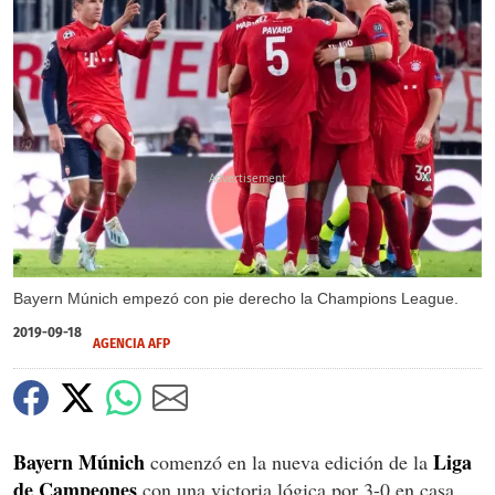
X
X
Bayern Múnich empezó con pie derecho la Champions League.
2019-09-18
AGENCIA AFP
Bayern Múnich
Liga
comenzó en la nueva edición de la
de Campeones
con una victoria lógica por 3-0 en casa