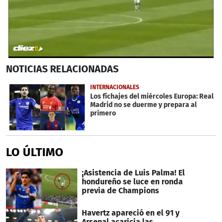
0
NOTICIAS
RELACIONADAS
seconds
of
2
INTERNACIONALES
minutes,
Los fichajes del miércoles Europa: Real
15
Madrid no se duerme y prepara al
seconds
primero
LO ÚLTIMO
¡Asistencia de Luis Palma! El
hondureño se luce en ronda
previa de Champions
Havertz apareció en el 91 y
Arsenal acaricia las