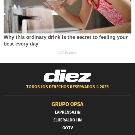
TODOS LOS DERECHOS RESERVADOS ®
2025
GRUPO OPSA
LAPRENSA.HN
ELHERALDO.HN
GOTV