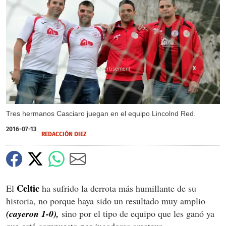
X
X
Tres hermanos Casciaro juegan en el equipo Lincolnd Red.
2016-07-13
REDACCIÓN DIEZ
Celtic
El
ha sufrido la derrota más humillante de su
historia, no porque haya sido un resultado muy amplio
(cayeron 1-0),
sino por el tipo de equipo que les ganó ya
que está compuesto por jugadores amateur.