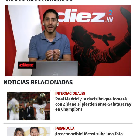
0
NOTICIAS
RELACIONADAS
seconds
of
4
INTERNACIONALES
minutes,
Real Madrid y la decisión que tomará
37
con Zidane si pierden ante Galatasaray
seconds
en Champions
FARÁNDULA
¡Irreconocible! Messi sube una foto