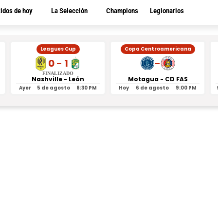
tidos de hoy
La Selección
Champions
Legionarios
Leagues Cup
Copa Centroamericana
0 - 1
-
FINALIZADO
Nashville - León
Motagua - CD FAS
Ayer
5 de agosto
6:30 PM
Hoy
6 de agosto
9:00 PM