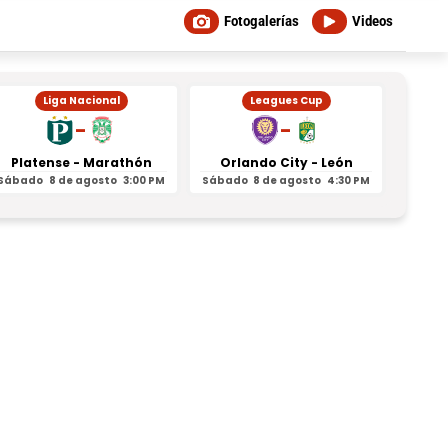
Fotogalerías
Videos
Liga Nacional
Leagues Cup
-
-
Platense - Marathón
Orlando City - León
Inter
Sábado
8 de agosto
3:00 PM
Sábado
8 de agosto
4:30 PM
Sábad