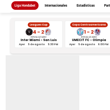
Liga Hondubet
Internacionales
Estadísticas
Par
Leagues Cup
Copa Centroamericana
4 - 2
1 - 2
FINALIZADO
FINALIZADO
Inter Miami - San Luis
UMECIT FC - Olimpia
Ayer
5 de agosto
5:30 PM
Ayer
5 de agosto
6:00 PM