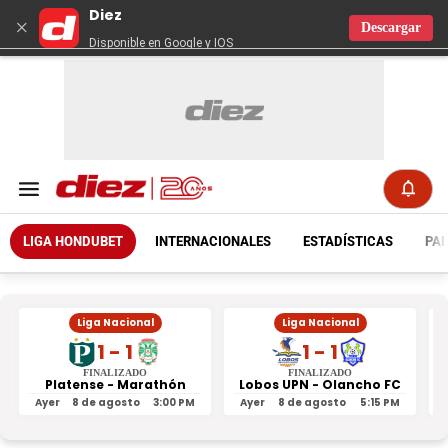
Diez
×
Descargar
Disponible en Google y IOS
LIGA HONDUBET
INTERNACIONALES
ESTADÍSTICAS
PAR
Liga Nacional
Liga Nacional
1 - 1
1 - 1
FINALIZADO
FINALIZADO
Platense - Marathón
Lobos UPN - Olancho FC
R
Ayer
8 de agosto
3:00 PM
Ayer
8 de agosto
5:15 PM