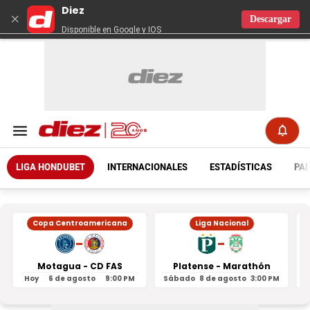
Diez
×
Descargar
Disponible en Google y IOS
LIGA HONDUBET
INTERNACIONALES
ESTADÍSTICAS
PAR
Copa Centroamericana
Liga Nacional
-
-
Motagua - CD FAS
Platense - Marathón
Hoy
6 de agosto
9:00 PM
Sábado
8 de agosto
3:00 PM