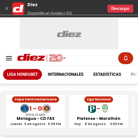
Diez
×
Descargar
Disponible en Google y IOS
LIGA HONDUBET
INTERNACIONALES
ESTADÍSTICAS
PAR
Copa Centroamericana
Liga Nacional
1 - 0
-
FINALIZADO
Motagua - CD FAS
Platense - Marathón
Jueves
6 de agosto
9:00 PM
Hoy
8 de agosto
3:00 PM