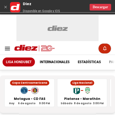
Diez
×
Descargar
Disponible en Google y IOS
LIGA HONDUBET
INTERNACIONALES
ESTADÍSTICAS
PAR
Copa Centroamericana
Liga Nacional
-
-
Motagua - CD FAS
Platense - Marathón
Hoy
6 de agosto
9:00 PM
Sábado
8 de agosto
3:00 PM