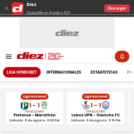
Diez
×
Descargar
Disponible en Google y IOS
LIGA HONDUBET
INTERNACIONALES
ESTADÍSTICAS
PAR
Liga Nacional
Liga Nacional
1 - 1
1 - 1
FINALIZADO
FINALIZADO
Platense - Marathón
Lobos UPN - Olancho FC
R
Sábado
8 de agosto
3:00 PM
Sábado
8 de agosto
5:15 PM