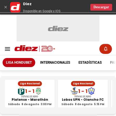
Diez
×
Descargar
Disponible en Google y IOS
LIGA HONDUBET
INTERNACIONALES
ESTADÍSTICAS
PAR
Liga Nacional
Liga Nacional
1 - 1
1 - 1
FINALIZADO
FINALIZADO
Platense - Marathón
Lobos UPN - Olancho FC
R
Sábado
8 de agosto
3:00 PM
Sábado
8 de agosto
5:15 PM