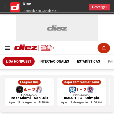
Diez
×
Descargar
Disponible en Google y IOS
LIGA HONDUBET
INTERNACIONALES
ESTADÍSTICAS
PAR
Leagues Cup
Copa Centroamericana
4 - 2
1 - 2
FINALIZADO
FINALIZADO
Inter Miami - San Luis
UMECIT FC - Olimpia
Ayer
5 de agosto
5:30 PM
Ayer
5 de agosto
6:00 PM