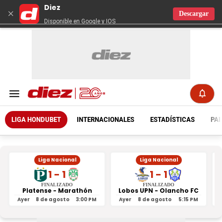
Diez
×
Descargar
Disponible en Google y IOS
LIGA HONDUBET
INTERNACIONALES
ESTADÍSTICAS
PAR
Liga Nacional
Liga Nacional
1 - 1
1 - 1
FINALIZADO
FINALIZADO
Platense - Marathón
Lobos UPN - Olancho FC
R
Ayer
8 de agosto
3:00 PM
Ayer
8 de agosto
5:15 PM