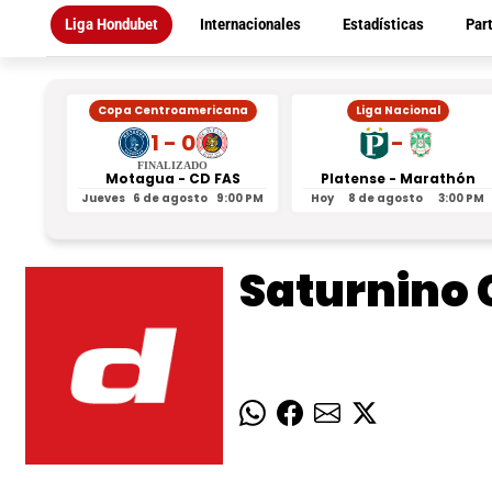
Liga Hondubet
Internacionales
Estadísticas
Par
Copa Centroamericana
Liga Nacional
1 - 0
-
FINALIZADO
Motagua - CD FAS
Platense - Marathón
Jueves
6 de agosto
9:00 PM
Hoy
8 de agosto
3:00 PM
Saturnino