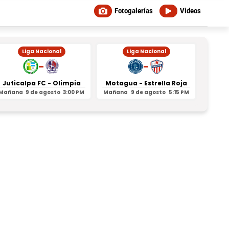
Fotogalerías
Videos
Liga Nacional
Liga Nacional
-
-
Juticalpa FC - Olimpia
Motagua - Estrella Roja
Indepe
Mañana
9 de agosto
3:00 PM
Mañana
9 de agosto
5:15 PM
Mañan