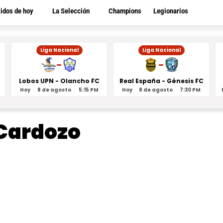
tidos de hoy
La Selección
Champions
Legionarios
Liga Nacional
Liga Nacional
-
-
Lobos UPN - Olancho FC
Real España - Génesis FC
Hoy
8 de agosto
5:15 PM
Hoy
8 de agosto
7:30 PM
 Cardozo