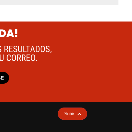
ADA!
S RESULTADOS,
TU CORREO.
SE
Subir