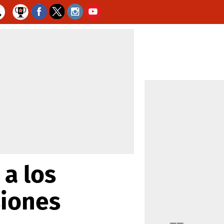
 a los
siones