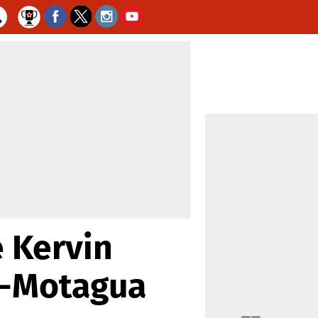
e Kervin
ón-Motagua