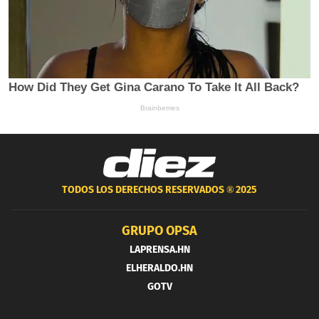
TODOS LOS DERECHOS RESERVADOS ®
2025
GRUPO OPSA
LAPRENSA.HN
ELHERALDO.HN
GOTV