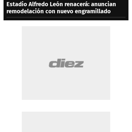
Estadio Alfredo León renacerá: anuncian
remodelación con nuevo engramillado