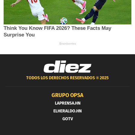
TODOS LOS DERECHOS RESERVADOS ®
2025
GRUPO OPSA
LAPRENSA.HN
ELHERALDO.HN
GOTV