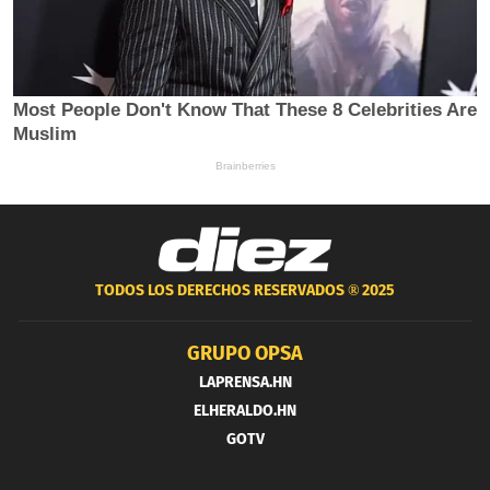
TODOS LOS DERECHOS RESERVADOS ®
2025
GRUPO OPSA
LAPRENSA.HN
ELHERALDO.HN
GOTV