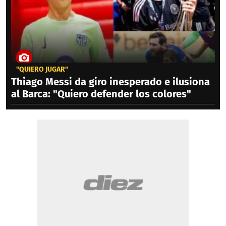
"QUIERO JUGAR"
Thiago Messi da giro inesperado e ilusiona
al Barca: "Quiero defender los colores"