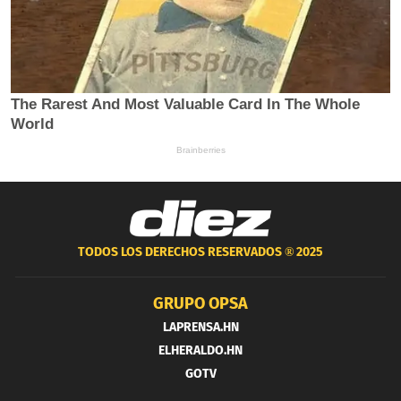
TODOS LOS DERECHOS RESERVADOS ®
2025
GRUPO OPSA
LAPRENSA.HN
ELHERALDO.HN
GOTV