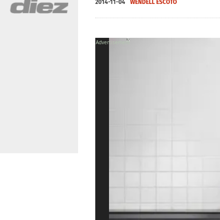
2014-11-04
WENDELL ESCOTO
X