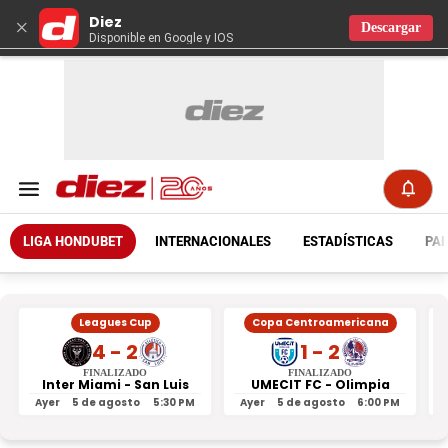
Diez
×
Descargar
Disponible en Google y IOS
LIGA HONDUBET
INTERNACIONALES
ESTADÍSTICAS
PAR
Leagues Cup
Copa Centroamericana
4 - 2
1 - 2
FINALIZADO
FINALIZADO
Inter Miami - San Luis
UMECIT FC - Olimpia
Ayer
5 de agosto
5:30 PM
Ayer
5 de agosto
6:00 PM