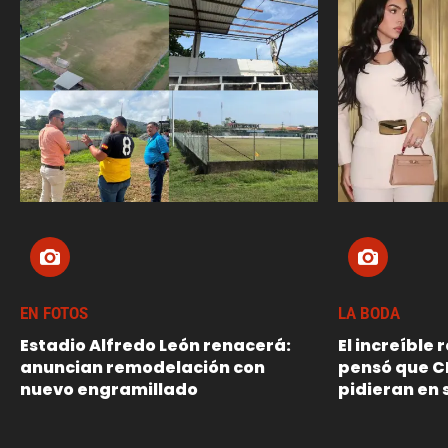
EN FOTOS
LA BODA
Estadio Alfredo León renacerá:
El increíble
anuncian remodelación con
pensó que C
nuevo engramillado
pidieran en 