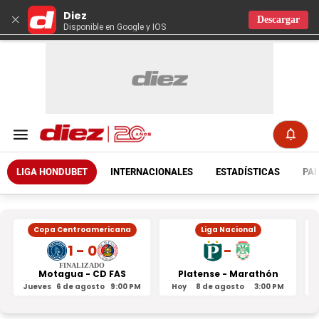
Diez
×
Descargar
Disponible en Google y IOS
LIGA HONDUBET
INTERNACIONALES
ESTADÍSTICAS
PAR
Copa Centroamericana
Liga Nacional
1 - 0
-
FINALIZADO
Motagua - CD FAS
Platense - Marathón
Jueves
6 de agosto
9:00 PM
Hoy
8 de agosto
3:00 PM