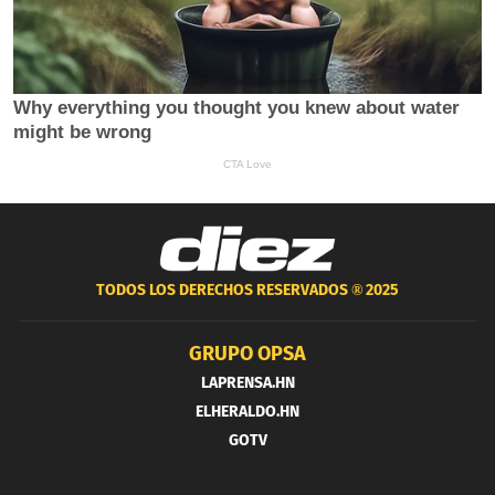
TODOS LOS DERECHOS RESERVADOS ®
2025
GRUPO OPSA
LAPRENSA.HN
ELHERALDO.HN
GOTV