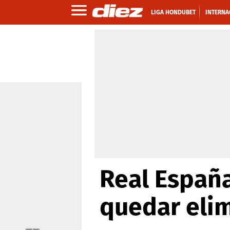
LIGA HONDUBET
INTERNA
Real España
quedar eli