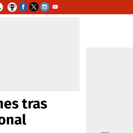
mes tras
onal