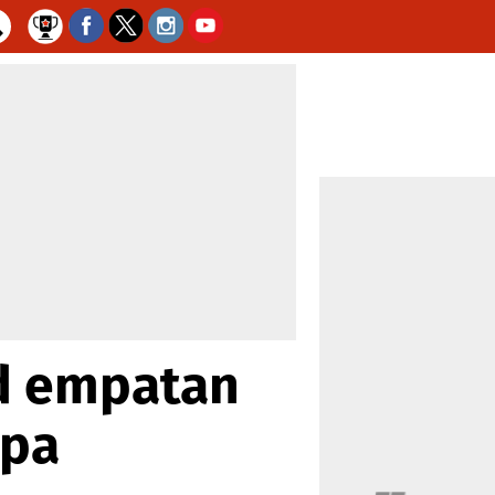
id empatan
opa