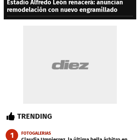
Estadio Alfredo León renacerá: anuncian
remodelación con nuevo engramillado
TRENDING
FOTOGALERIAS
1
Claudia Umpierrez, la última bella árbitro en