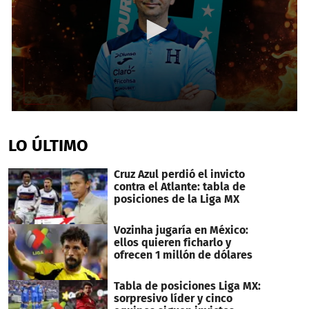
0
seconds
of
LO ÚLTIMO
11
minutes,
51
Cruz Azul perdió el invicto
seconds
contra el Atlante: tabla de
posiciones de la Liga MX
Vozinha jugaría en México:
ellos quieren ficharlo y
ofrecen 1 millón de dólares
Tabla de posiciones Liga MX:
sorpresivo líder y cinco