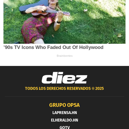
TODOS LOS DERECHOS RESERVADOS ®
2025
GRUPO OPSA
LAPRENSA.HN
ELHERALDO.HN
GOTV