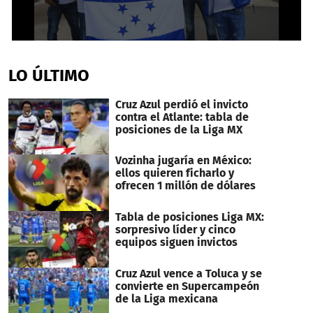
0
seconds
of
LO ÚLTIMO
40
seconds
Cruz Azul perdió el invicto
contra el Atlante: tabla de
posiciones de la Liga MX
Vozinha jugaría en México:
ellos quieren ficharlo y
ofrecen 1 millón de dólares
Tabla de posiciones Liga MX:
sorpresivo líder y cinco
equipos siguen invictos
Cruz Azul vence a Toluca y se
convierte en Supercampeón
de la Liga mexicana