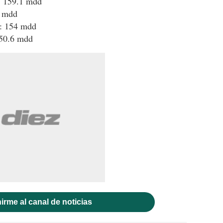
: 159.1 mdd
3 mdd
r: 154 mdd
150.6 mdd
irme al canal de noticias