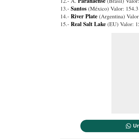
Paranaense
12.- A.
(Brasil) Valor
Santos
13.-
(México) Valor: 154.
River
Plate
14.-
(Argentina) Valo
Real
Salt
Lake
15.-
(EU) Valor: 
Un