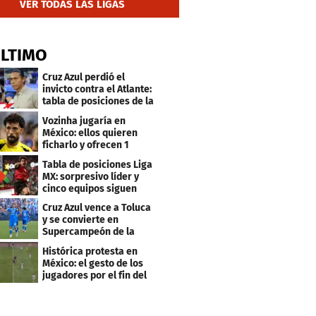
VER TODAS LAS LIGAS
ÚLTIMO
Cruz Azul perdió el
invicto contra el Atlante:
tabla de posiciones de la
Liga MX
Vozinha jugaría en
México: ellos quieren
ficharlo y ofrecen 1
millón de dólares
Tabla de posiciones Liga
MX: sorpresivo líder y
cinco equipos siguen
invictos
Cruz Azul vence a Toluca
y se convierte en
Supercampeón de la
Liga mexicana
Histórica protesta en
México: el gesto de los
jugadores por el fin del
ascenso