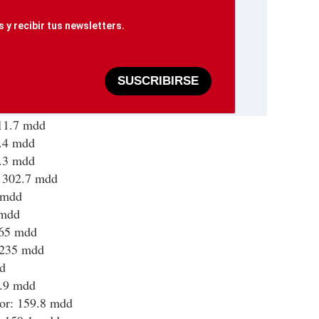
 y recibir tus newsletters.
SUSCRIBIRSE
511.7 mdd
0.4 mdd
0.3 mdd
 302.7 mdd
2 mdd
 mdd
265 mdd
: 235 mdd
d
9.9 mdd
or: 159.8 mdd