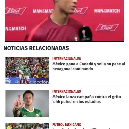
0
NOTICIAS
RELACIONADAS
seconds
of
44
INTERNACIONALES
seconds
México gana a Canadá y sella su pase al
hexagonal caminando
INTERNACIONALES
México lanza campaña contra el grito
'ehh putos' en los estadios
FÚTBOL MEXICANO