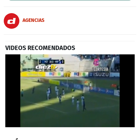
AGENCIAS
VIDEOS RECOMENDADOS
0
seconds
of