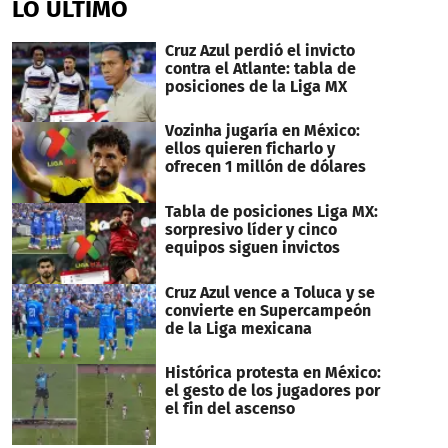
LO ÚLTIMO
37
seconds
Cruz Azul perdió el invicto
contra el Atlante: tabla de
posiciones de la Liga MX
Vozinha jugaría en México:
ellos quieren ficharlo y
ofrecen 1 millón de dólares
Tabla de posiciones Liga MX:
sorpresivo líder y cinco
equipos siguen invictos
Cruz Azul vence a Toluca y se
convierte en Supercampeón
de la Liga mexicana
Histórica protesta en México:
el gesto de los jugadores por
el fin del ascenso