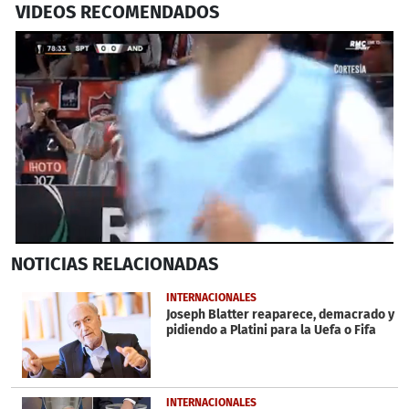
VIDEOS RECOMENDADOS
0
NOTICIAS
RELACIONADAS
seconds
of
34
INTERNACIONALES
seconds
Joseph Blatter reaparece, demacrado y
pidiendo a Platini para la Uefa o Fifa
INTERNACIONALES